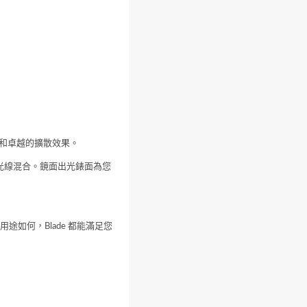
混色和卓越的擴散效果。
比的光線混合。鏡面出光錶面為您
缸大小或用途如何，Blade 都能滿足您