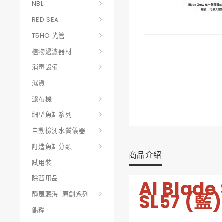
NBL
RED SEA
T5HO 光管
植物過濾器材
消毒設備
濕貨
濾布機
細型魚缸系列
自動檢測水質儀器
訂造魚缸分類
商品介紹
試用裝
除苔用品
AI Blade
靜風聽海-原創系列
SL57 (藍)
龜糧