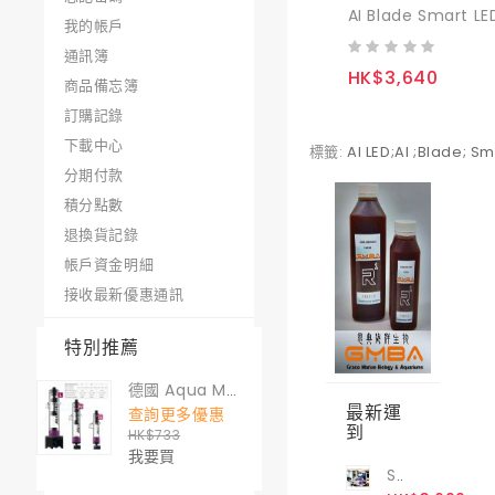
我的帳戶
通訊簿
HK$3,640
商品備忘簿
訂購記錄
下載中心
標籤:
AI LED;AI ;Blade; Sm
分期付款
積分點數
退換貨記錄
帳戶資金明細
接收最新優惠通訊
特別推薦
德國 Aqua Medic MULTI REACTOR S GEN II (煮豆機) S 號
最新運
查詢更多優惠
到
HK$733
我要買
Star Marine 斷崖式背濾缸 60