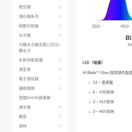
煮豆樽
沸石桶系列
硝酸化除器
水冷機
分體水冷機及窗口式分
體水冷
水族供氧設備
LED（每簇）
滴定泵
AI Blade™ Glow 採用
電子測試錶
12 – 皇家藍
攝錄鏡頭
6 – 430奈米
德國EHEIM過濾桶
3 – 415奈米
濾水機
3 – 405奈米
暖管
濾材