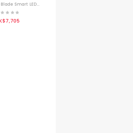
AI Blade Smart LED Strip - Coral Grow SL48 (藍)
K$7,705