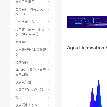
醫治魚隻產品
造景石(生物石,Live
Rock)
魚缸改善工程
蛋白質分離器（化氮
器--skimmer)
造浪器材
Aqua Illumination
漏水警報器/水滿警報
器
鈣反應器
ZETLIGHT寵物水族展
展會回顧
水族魚缸燈
大型魚缸LED燈工程
燈架
水族潛水上水泵