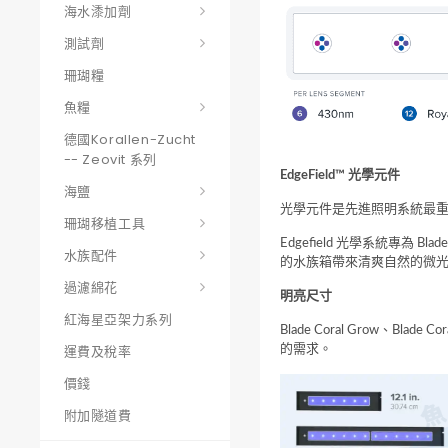
海水潻加劑
測試劑
珊瑚糧
魚糧
德國korallen-Zucht
-- Zeovit 系列
EdgeField™ 光學元件
海鹽
光學元件是先進照明系統最重要的
珊瑚移植工具
Edgefield 光學系統專
水族配件
的水族箱帶來清爽自然的微
過濾綿花
明亮尺寸
紅海星亞架力系列
Blade Coral Grow、Bla
運費及稅率
的需求。
價錢
附加隧道費