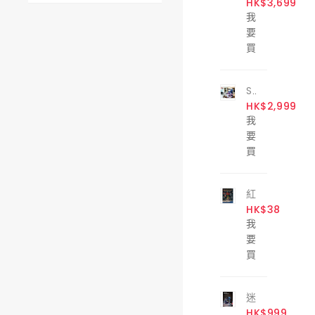
HK$3,699
我
要
買
Star Marine 斷崖式背濾缸 50
HK$2,999
我
要
買
紅樹苗（ Kandelia Candel ）1支
HK$38
我
要
買
迷你海水背濾套缸 30cm
HK$999