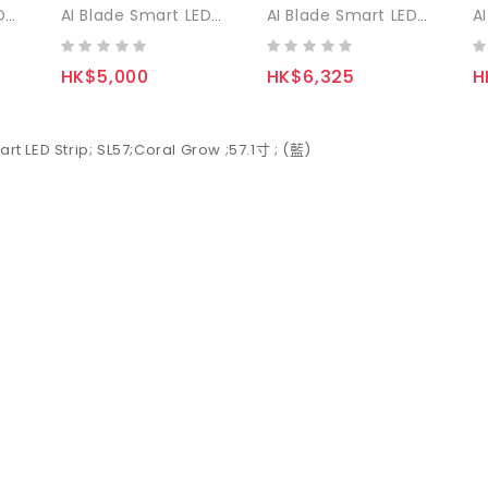
AI Blade Smart LED Strip - Coral Grow SL21 (藍)
AI Blade Smart LED Strip - Coral Grow SL30 (藍)
AI Blade Smart LED Strip - Coral Grow SL39 (藍)
HK$5,000
HK$6,325
H
art LED Strip; SL57;Coral Grow ;57.1寸 ; (藍)