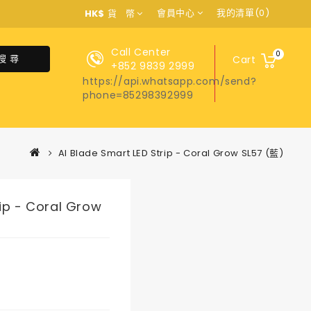
會員中心
我的清單(0)
HK$
貨 幣
Call Center
0
搜 尋
Cart
+852 9839 2999
https://api.whatsapp.com/send?
phone=85298392999
AI Blade Smart LED Strip - Coral Grow SL57 (藍)
rip - Coral Grow