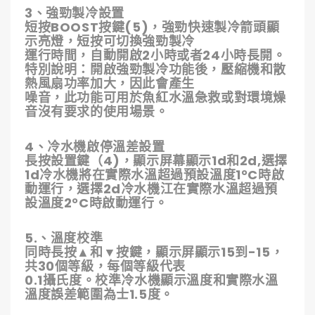
3、強勁製冷設置
短按BOOST按鍵(5)，強勁快速製冷箭頭顯
示亮燈，短按可切換強勁製冷
運行時間，自動開啟2小時或者24小時長開。
特別說明：開啟強勁製冷功能後，壓縮機和散
熱風扇功率加大，因此會產生
噪音，此功能可用於魚紅水溫急救或對環境燥
音沒有要求的使用場景。
4、冷水機啟停溫差設置
長按設置鍵（4)，顯示屏幕顯示1d和2d,選擇
1d冷水機將在實際水溫超過預設溫度1°C時啟
動運行，選擇2d冷水機江在實際水溫超過預
設溫度2°C時啟動運行。
5.、溫度校準
同時長按▲和▼按鍵，顯示屏顯示15到-15，
共30個等級，每個等級代表
0.1攝氏度。校準冷水機顯示溫度和實際水溫
溫度誤差範圍為士1.5度。