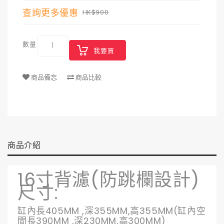
查詢更多優惠
HK$900
數量
我要買
商品備忘
商品比較
商品介紹
16寸背濾(防跳欄設計)
尺寸:
缸內長405MM ,深355MM,高355MM(缸內空
間長390MM ,深230MM,高300MM)