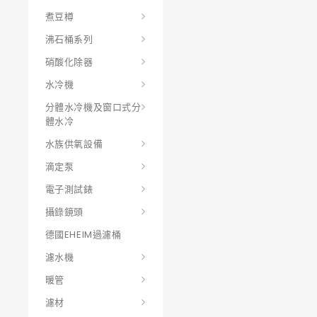
煮豆樽
沸石桶系列
硝酸化除器
水冷機
分體水冷機及窗口式分
體水冷
水族供氧設備
滴定泵
電子測試錶
攝錄鏡頭
德國EHEIM過濾桶
濾水機
暖管
濾材