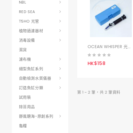
NBL
RED SEA
T5HO 光管
植物過濾器材
消毒設備
OCEAN WHISPER 光學鹽度計
濕貨
濾布機
HK$158
細型魚缸系列
自動檢測水質儀器
訂造魚缸分類
第 1 ~ 2 筆，共 2 筆資料
試用裝
除苔用品
靜風聽海-原創系列
龜糧