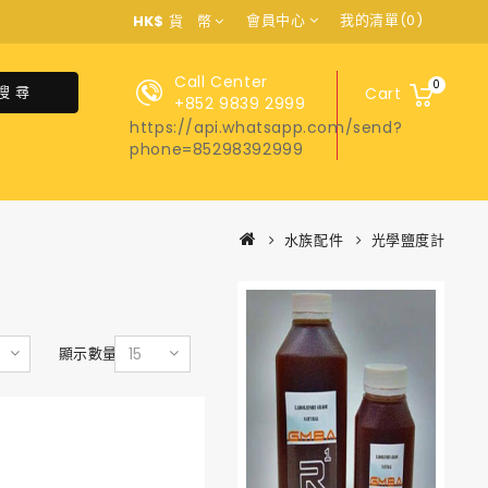
會員中心
我的清單(0)
HK$
貨 幣
Call Center
0
搜 尋
Cart
+852 9839 2999
https://api.whatsapp.com/send?
phone=85298392999
水族配件
光學鹽度計
顯示數量