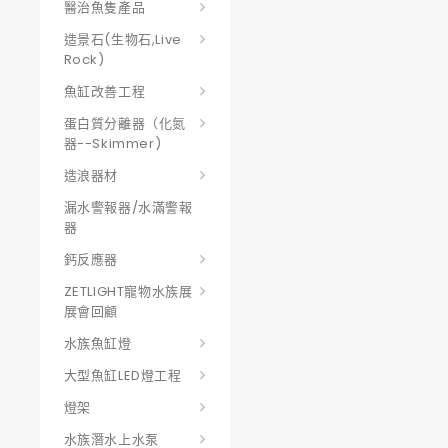
醫治魚隻產品
造景石(生物石,Live
Rock)
魚缸改善工程
蛋白質分離器（化氮
器--skimmer)
造浪器材
漏水警報器/水滿警報
器
鈣反應器
ZETLIGHT寵物水族展
展會回顧
水族魚缸燈
大型魚缸LED燈工程
燈架
水族潛水上水泵