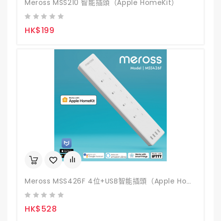
Meross MSS210 智能插頭（Apple HomeKit）
HK$199
Meross MSS426F 4位+USB智能插頭（Apple HomeKit）
HK$528