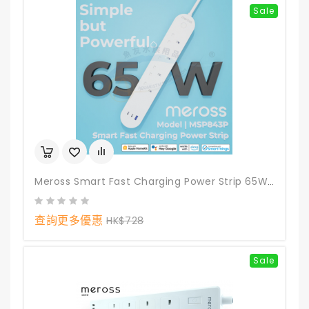
Sale
Meross Smart Fast Charging Power Strip 65W GaN 智能拖板 MSP843P
查詢更多優惠
HK$728
Sale