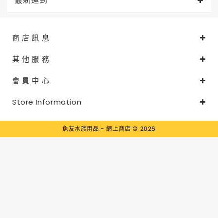
最新運到
商 店 訊 息
其 他 服 務
會 員 中 心
Store Information
魚友水族用品 - 網上商店 © 2026