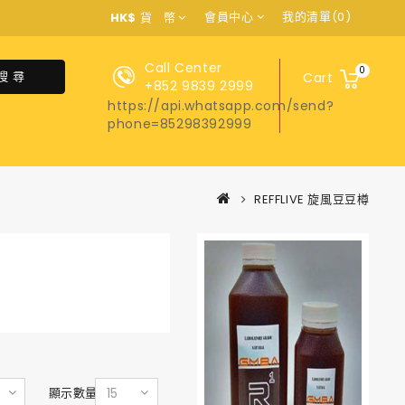
會員中心
我的清單(0)
HK$
貨 幣
Call Center
0
搜 尋
Cart
+852 9839 2999
https://api.whatsapp.com/send?
phone=85298392999
REFFLIVE 旋風豆豆樽
顯示數量