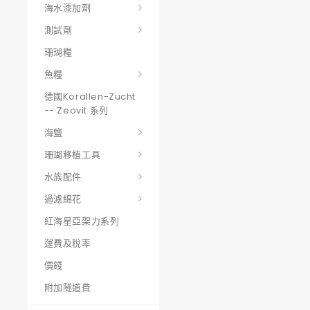
海水潻加劑
測試劑
珊瑚糧
魚糧
德國korallen-Zucht
-- Zeovit 系列
海鹽
珊瑚移植工具
水族配件
過濾綿花
紅海星亞架力系列
運費及稅率
價錢
附加隧道費