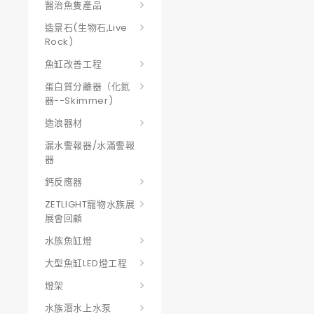
醫治魚隻產品
造景石(生物石,Live
Rock)
魚缸改善工程
蛋白質分離器（化氮
器--skimmer)
造浪器材
漏水警報器/水滿警報
器
鈣反應器
ZETLIGHT寵物水族展
展會回顧
水族魚缸燈
大型魚缸LED燈工程
燈架
水族潛水上水泵