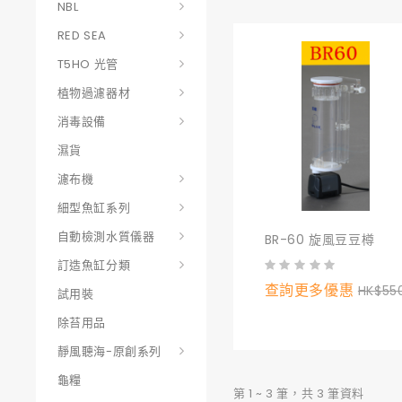
NBL
RED SEA
T5HO 光管
植物過濾器材
消毒設備
濕貨
濾布機
細型魚缸系列
自動檢測水質儀器
BR-60 旋風豆豆樽
訂造魚缸分類
查詢更多優惠
HK$55
試用裝
除苔用品
靜風聽海-原創系列
龜糧
第 1 ~ 3 筆，共 3 筆資料