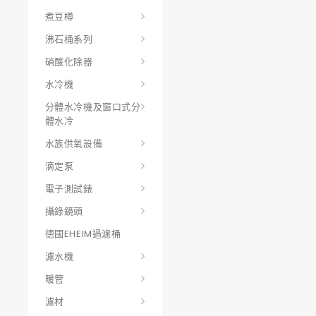
煮豆樽
沸石桶系列
硝酸化除器
水冷機
分體水冷機及窗口式分
體水冷
水族供氧設備
滴定泵
電子測試錶
攝錄鏡頭
德國EHEIM過濾桶
濾水機
暖管
濾材